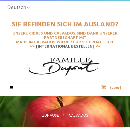
Deutsch
SIE BEFINDEN SICH IM AUSLAND?
UNSERE CIDRES UND CALVADOS SIND DANK UNSERER
PARTNERSCHAFT MIT
MADE IN CALVADOS WIEDER FÜR SIE ERHÄLTLICH.
>>
[INTERNATIONAL BESTELLEN]
<<
Toggle-
(Leer)
Navigation
ZUHAUSE
>
CALVADOS