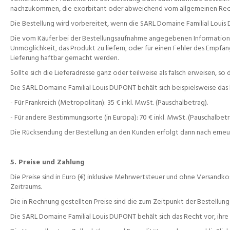
nachzukommen, die exorbitant oder abweichend vom allgemeinen Recht 
Die Bestellung wird vorbereitet, wenn die SARL Domaine Familial Loui
Die vom Käufer bei der Bestellungsaufnahme angegebenen Informationen 
Unmöglichkeit, das Produkt zu liefern, oder für einen Fehler des Empf
Lieferung haftbar gemacht werden.
Sollte sich die Lieferadresse ganz oder teilweise als falsch erweisen,
Die SARL Domaine Familial Louis DUPONT behält sich beispielsweise das 
- Für Frankreich (Metropolitan): 35 € inkl. MwSt. (Pauschalbetrag).
- Für andere Bestimmungsorte (in Europa): 70 € inkl. MwSt. (Pauschalbetr
Die Rücksendung der Bestellung an den Kunden erfolgt dann nach erneu
5. Preise und Zahlung
Die Preise sind in Euro (€) inklusive Mehrwertsteuer und ohne Versa
Zeitraums.
Die in Rechnung gestellten Preise sind die zum Zeitpunkt der Bestellung 
Die SARL Domaine Familial Louis DUPONT behält sich das Recht vor, ih