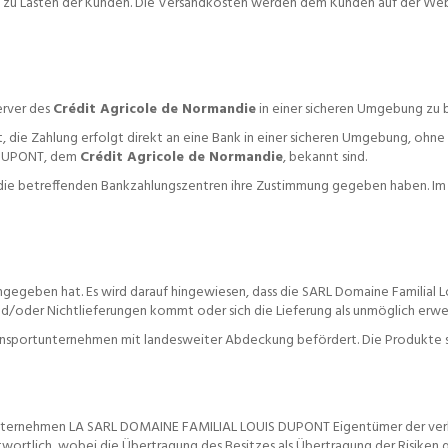
 zu Lasten der Kunden. Die Versandkosten werden dem Kunden auf der Websi
erver des
Crédit Agricole de Normandie
in einer sicheren Umgebung zu 
, die Zahlung erfolgt direkt an eine Bank in einer sicheren Umgebung, ohne
s DUPONT, dem
Crédit Agricole de Normandie
, bekannt sind.
 die betreffenden Bankzahlungszentren ihre Zustimmung gegeben haben. Im 
angegeben hat. Es wird darauf hingewiesen, dass die SARL Domaine Familial 
d/oder Nichtlieferungen kommt oder sich die Lieferung als unmöglich erwei
nsportunternehmen mit landesweiter Abdeckung befördert. Die Produkte si
as Unternehmen LA SARL DOMAINE FAMILIAL LOUIS DUPONT Eigentümer der verka
twortlich, wobei die Übertragung des Besitzes als Übertragung der Risiken gi