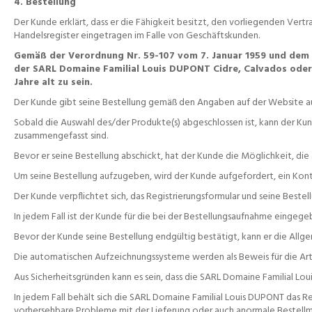
4. Bestellung
Der Kunde erklärt, dass er die Fähigkeit besitzt, den vorliegenden Vertr
Handelsregister eingetragen im Falle von Geschäftskunden.
Gemäß der Verordnung Nr. 59-107 vom 7. Januar 1959 und dem Ge
der SARL Domaine Familial Louis DUPONT Cidre, Calvados oder j
Jahre alt zu sein.
Der Kunde gibt seine Bestellung gemäß den Angaben auf der Website au
Sobald die Auswahl des/der Produkte(s) abgeschlossen ist, kann der Kun
zusammengefasst sind.
Bevor er seine Bestellung abschickt, hat der Kunde die Möglichkeit, di
Um seine Bestellung aufzugeben, wird der Kunde aufgefordert, ein Konto zu
Der Kunde verpflichtet sich, das Registrierungsformular und seine Beste
In jedem Fall ist der Kunde für die bei der Bestellungsaufnahme eingeg
Bevor der Kunde seine Bestellung endgültig bestätigt, kann er die All
Die automatischen Aufzeichnungssysteme werden als Beweis für die Art,
Aus Sicherheitsgründen kann es sein, dass die SARL Domaine Familial L
In jedem Fall behält sich die SARL Domaine Familial Louis DUPONT das 
vorhersehbare Probleme mit der Lieferung oder auch anormale Bestellmeng