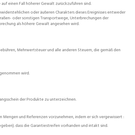
 auf einen Fall höherer Gewalt zurückzuführen sind.
unwiderstehlichen oder äußeren Charakters dieses Ereignisses entweder
 Straßen- oder sonstigen Transportwege, Unterbrechungen der
sprechung als höhere Gewalt angesehen wird.
llgebühren, Mehrwertsteuer und alle anderen Steuern, die gemäß den
orgenommen wird.
fangsschein der Produkte zu unterzeichnen.
erten Mengen und Referenzen vorzunehmen, indem er sich vergewissert :
egeben). dass die Garantiestreifen vorhanden und intakt sind.