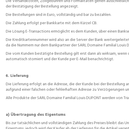
Die Versandkosten, Zollgebühren und Formalitäten gehen ausschließlich
der Bestätigung der Bestellung angezeigt.
Die Bestellungen sind in Euro, vollständig und bar zu bezahlen.
Die Zahlung erfolgt per Bankkarte mit dem Kürzel CB.
Die Lösung E-Transactions ermöglicht es dem Kunden, über einen Banks
Die Kreditkartennummer wird also an die Server der Bank weitergeleitet
da die Nummern nur dem Bankpartner der SARL Domaine Familial Loui
Die vom Kunden bestätigte Bestellung gilt erst dann als wirksam, wenn
automatisch storniert und der Kunde per E-Mail benachrichtigt.
6. Lieferung
Die Lieferung erfolgt an die Adresse, die der Kunde bei der Bestellung 
aufgrund einer falschen oder fehlerhaften Adresse zu Verzögerungen un
Alle Produkte der SARL Domaine Familial Louis DUPONT werden von Tra
a) Übertragung des Eigentums
Bis zur tatsächlichen und vollständigen Zahlung des Preises bleibt d
Eigentums, jedoch wird der Käufer ab der Lieferung für die Artikel veran