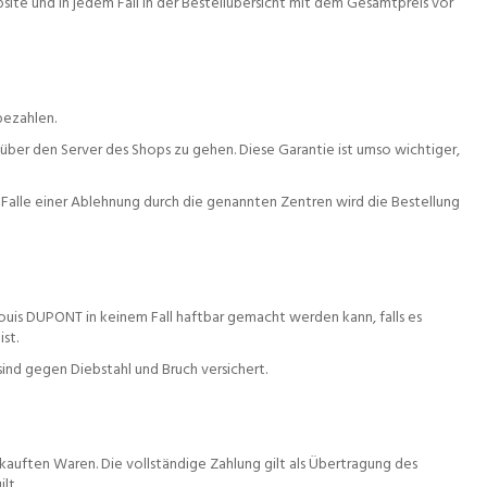
te und in jedem Fall in der Bestellübersicht mit dem Gesamtpreis vor
bezahlen.
 über den Server des Shops zu gehen. Diese Garantie ist umso wichtiger,
Falle einer Ablehnung durch die genannten Zentren wird die Bestellung
Louis DUPONT in keinem Fall haftbar gemacht werden kann, falls es
st.
nd gegen Diebstahl und Bruch versichert.
uften Waren. Die vollständige Zahlung gilt als Übertragung des
lt.