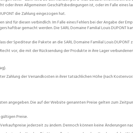
oder ihren Allgemeinen Geschäftsbedingungen ist, oder im Falle eines la
s DUPONT die Zahlung eingezogen hat.
sind für diesen verbindlich: Im Falle eines Fehlers bei der Angabe der Em
ängers haftbar gemacht werden. Die SARL Domaine Familial Louis DUPONT ka
 so dass der Spediteur die Pakete an die SARL Domaine Familial Louis DUPONT
Recht vor, die mit der Rücksendung der Produkte in ihre Lager verbundenen 
ag).
ter Zahlung der Versandkosten in ihrer tatsächlichen Höhe (nach Kostenvo
ndkosten angegeben. Die auf der Website genannten Preise gelten zum Zeit
gültigen Preise.
re Verkaufspreise jederzeit zu ändern. Dennoch können keine Änderungen 