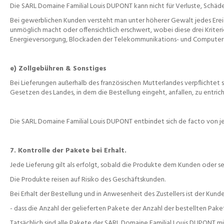
Die SARL Domaine Familial Louis DUPONT kann nicht für Verluste, Schäde
Bei gewerblichen Kunden versteht man unter höherer Gewalt jedes Ereign
unmöglich macht oder offensichtlich erschwert, wobei diese drei Krite
Energieversorgung, Blockaden der Telekommunikations- und Computernet
e) Zollgebühren & Sonstiges
Bei Lieferungen außerhalb des französischen Mutterlandes verpflichtet 
Gesetzen des Landes, in dem die Bestellung eingeht, anfallen, zu entric
Die SARL Domaine Familial Louis DUPONT entbindet sich de facto von j
7. Kontrolle der Pakete bei Erhalt.
Jede Lieferung gilt als erfolgt, sobald die Produkte dem Kunden oder 
Die Produkte reisen auf Risiko des Geschäftskunden.
Bei Erhalt der Bestellung und in Anwesenheit des Zustellers ist der Ku
- dass die Anzahl der gelieferten Pakete der Anzahl der bestellten Pake
Tatsächlich sind alle Pakete der SARL Domaine Familial Louis DUPONT m