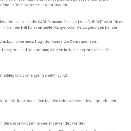
ufenden Rechtsstreits mit dem Kunden.
pfängerdaten kann die SARL Domaine Familial Louis DUPONT nicht für die
nn in keinem Fall für eventuelle Mängel oder Verzögerungen bei der
 zurückschicken muss, trägt der Kunde die Konsequenzen.
Transport- und Bearbeitungskosten in Rechnung zu stellen, d.h. :
ranschlag und vorheriger Genehmigung).
punkt der Abfrage durch den Kunden oder während des angegebenen
nach der Bestellungsaufnahme angewendet werden.