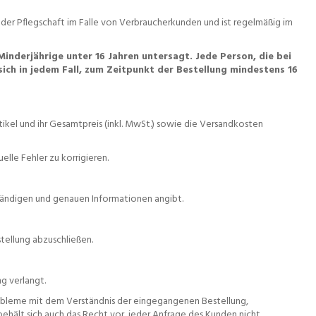
t oder Pflegschaft im Falle von Verbraucherkunden und ist regelmäßig im
inderjährige unter 16 Jahren untersagt. Jede Person, die bei
ich in jedem Fall, zum Zeitpunkt der Bestellung mindestens 16
ikel und ihr Gesamtpreis (inkl. MwSt.) sowie die Versandkosten
lle Fehler zu korrigieren.
lständigen und genauen Informationen angibt.
tellung abzuschließen.
g verlangt.
Probleme mit dem Verständnis der eingegangenen Bestellung,
behält sich auch das Recht vor, jeder Anfrage des Kunden nicht