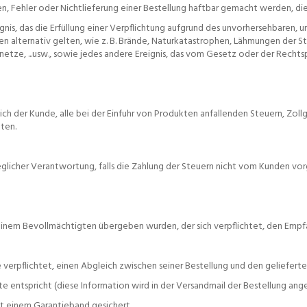
n, Fehler oder Nichtlieferung einer Bestellung haftbar gemacht werden, die
is, das die Erfüllung einer Verpflichtung aufgrund des unvorhersehbaren, 
rien alternativ gelten, wie z. B. Brände, Naturkatastrophen, Lähmungen der
ze, ...usw., sowie jedes andere Ereignis, das vom Gesetz oder der Recht
sich der Kunde, alle bei der Einfuhr von Produkten anfallenden Steuern, Zo
hten.
eglicher Verantwortung, falls die Zahlung der Steuern nicht vom Kunden v
seinem Bevollmächtigten übergeben wurden, der sich verpflichtet, den Emp
nde verpflichtet, einen Abgleich zwischen seiner Bestellung und den gelief
te entspricht (diese Information wird in der Versandmail der Bestellung ang
it einem Garantieband gesichert.