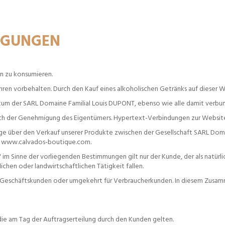
NGUNGEN
en zu konsumieren.
ren vorbehalten. Durch den Kauf eines alkoholischen Getränks auf dieser Webs
tum der SARL Domaine Familial Louis DUPONT, ebenso wie alle damit verb
isch der Genehmigung des Eigentümers. Hypertext-Verbindungen zur Website 
 über den Verkauf unserer Produkte zwischen der Gesellschaft SARL Domain
te www.calvados-boutique.com.
im Sinne der vorliegenden Bestimmungen gilt nur der Kunde, der als natürl
ichen oder landwirtschaftlichen Tätigkeit fallen.
 Geschäftskunden oder umgekehrt für Verbraucherkunden. In diesem Zusamme
e am Tag der Auftragserteilung durch den Kunden gelten.