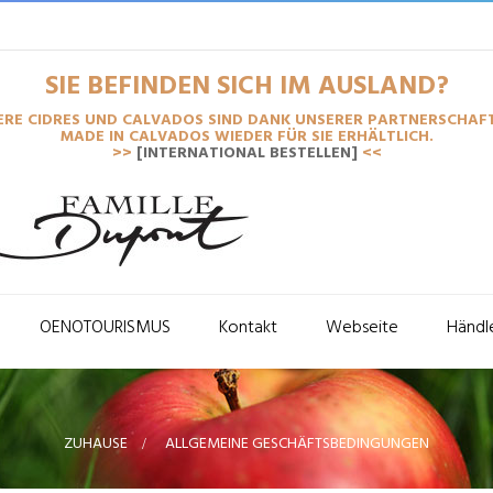
SIE BEFINDEN SICH IM AUSLAND?
ERE CIDRES UND CALVADOS SIND DANK UNSERER PARTNERSCHAFT
MADE IN CALVADOS WIEDER FÜR SIE ERHÄLTLICH.
>>
[INTERNATIONAL BESTELLEN]
<<
OENOTOURISMUS
Kontakt
Webseite
Händl
ZUHAUSE
>
ALLGEMEINE GESCHÄFTSBEDINGUNGEN