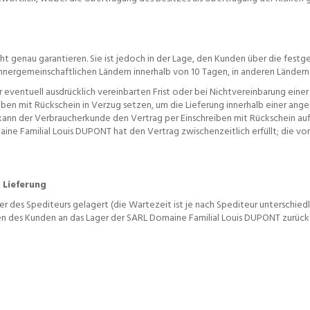
cht genau garantieren. Sie ist jedoch in der Lage, den Kunden über die festge
innergemeinschaftlichen Ländern innerhalb von 10 Tagen, in anderen Ländern 
 eventuell ausdrücklich vereinbarten Frist oder bei Nichtvereinbarung einer 
iben mit Rückschein in Verzug setzen, um die Lieferung innerhalb einer a
kann der Verbraucherkunde den Vertrag per Einschreiben mit Rückschein aufl
maine Familial Louis DUPONT hat den Vertrag zwischenzeitlich erfüllt; die
 Lieferung
r des Spediteurs gelagert (die Wartezeit ist je nach Spediteur unterschie
n des Kunden an das Lager der SARL Domaine Familial Louis DUPONT zurückg