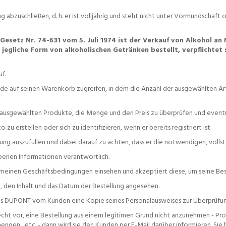
ag abzuschließen, d. h. er ist volljährig und steht nicht unter Vormundschaf
setz Nr. 74-631 vom 5. Juli 1974 ist der Verkauf von Alkohol an M
egliche Form von alkoholischen Getränken bestellt, verpflichtet s
f.
de auf seinen Warenkorb zugreifen, in dem die Anzahl der ausgewählten Art
e ausgewählten Produkte, die Menge und den Preis zu überprüfen und eventue
 erstellen oder sich zu identifizieren, wenn er bereits registriert ist.
llung auszufüllen und dabei darauf zu achten, dass er die notwendigen, vol
ebenen Informationen verantwortlich.
gemeinen Geschäftsbedingungen einsehen und akzeptiert diese, um seine Bes
 den Inhalt und das Datum der Bestellung angesehen.
ouis DUPONT vom Kunden eine Kopie seines Personalausweises zur Überprüfun
Recht vor, eine Bestellung aus einem legitimen Grund nicht anzunehmen - 
en ...etc. - dann wird sie den Kunden per E-Mail darüber informieren. Sie 