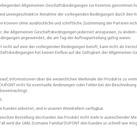
vorliegenden Allgemeinen Geschäftsbedingungen zur Kenntnis genommen hat u
ige und uneingeschränkte Annahme der vorliegenden Bedingungen durch den K
 können ohne ausdrückliche und schriftliche Zustimmung der Parteien nic
r, die Allgemeinen Geschäftsbedingungen jederzeit anzupassen, zu ändern od
edingungen angewendet, die am Tag der Auftragserteilung gültig waren.
kt nicht auf eine der vorliegenden Bedingungen beruft, kann nicht als Ver
häftsbedingungen hat keinen Einfluss auf die Gültigkeit der Allgemeinen G
auf, Informationen über die wesentlichen Merkmale der Produkte zu vermit
ouis DUPONT nicht für eventuelle Änderungen oder Fehler bei der Beschreibu
beeinträchtigt.
t.
 Kunden anbietet, sind in unseren Weinkellern verfügbar.
ichen Bestellung des Kunden das Produkt nicht mehr in ausreichender Meng
ll wird die SARL Domaine Familial DUPONT den Kunden so schnell wie möglic