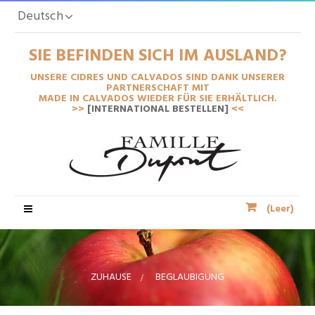
Deutsch
SIE BEFINDEN SICH IM AUSLAND?
UNSERE CIDRES UND CALVADOS SIND DANK UNSERER
PARTNERSCHAFT MIT
MADE IN CALVADOS WIEDER FÜR SIE ERHÄLTLICH.
>>
[INTERNATIONAL BESTELLEN]
<<
Toggle-
(Leer)
Navigation
ZUHAUSE
>
BEGLAUBIGUNG